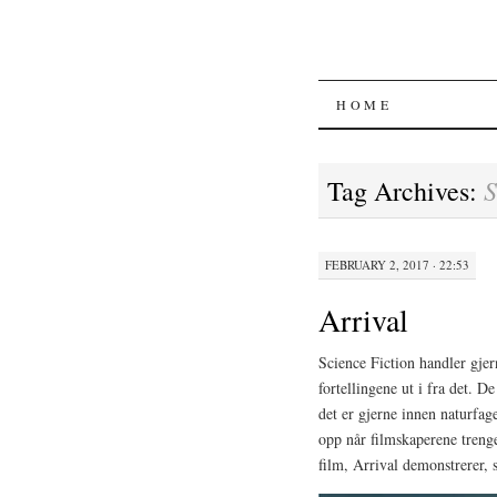
SKIP
HOME
TO
S
Tag Archives:
CONTENT
FEBRUARY 2, 2017 · 22:53
Arrival
Science Fiction handler gje
fortellingene ut i fra det. D
det er gjerne innen naturfa
opp når filmskaperene trenge
film, Arrival demonstrerer, 