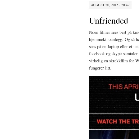
AUGUST 20, 2015 · 20:47
Unfriended
Noen filmer sees best på kin
hjemmekinoanlegg. Og så har
sees på en laptop eller et ne
facebook og skype-samtaler. 
virkelig en skrekkfilm for W
fungerer litt.