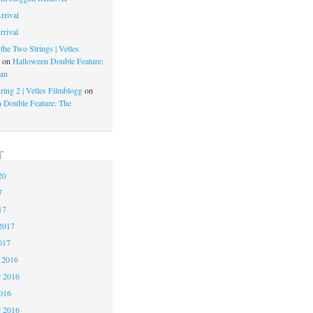
rrival
rrival
the Two Strings | Vetles
g
on
Halloween Double Feature:
an
ring 2 | Vetles Filmblogg
on
 Double Feature: The
r
20
7
17
2017
017
 2016
 2016
2016
r 2016