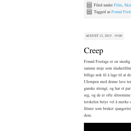
Filed under
Film
,
Skr
Tagged as
Found Foot
AUGUST 12, 2015 · 19:00
Creep
Found Footage er en snodig 
samme nisje som slasherfilm
billige nok til å lage til at d
Ulempen med denne lave ters
ganske strengt, og har et pa
seg, og de er ofte slitsomme
terskelen betyr vel å merke
filmer som bruker sjangertr
dem.