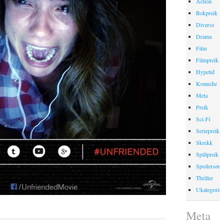
Action
Bokpreik
Diverse
Drama
Film
Filmpreik
Hypetid
Komedie
Meta
Preik
Sci-Fi
Seriepreik
Skrekk
Spillpreik
Spoilersø
Thriller
Ukategori
Meta