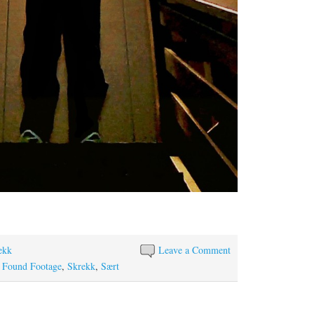
ekk
Leave a Comment
,
Found Footage
,
Skrekk
,
Sært