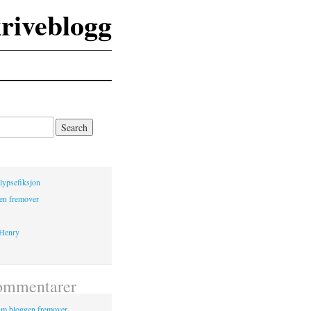
kriveblogg
lypsefiksjon
en fremover
 Henry
ommentarer
m bloggen fremover