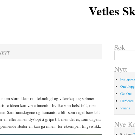
Vetles S
Søk
ært
Search
for:
Nytt
Postapoka
Om blogg
Get Out
rne om store ideer om teknologi og vitenskap og spinner
Hardcore
e store ideen kan være innenfor hvilke som helst felt, men
Vaiana
gene. Samfunnsfagene og humaniora blir som regel bare tatt
r en eller annen dystopi å gripe til, men det er, som dagens
Nye K
spennende steder en kan gå innen, for eksempel, lingvistikk.
Rudi
on
O