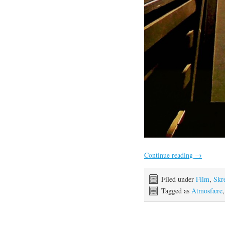
Continue reading
→
Filed under
Film
,
Skr
Tagged as
Atmosfære