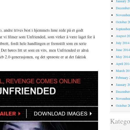
January 2
December
November
October 
Septembe
o, andre trives best i hjemmets lune rede på et godt
August 2
 vi filmer som Unfriended, som virker å være laget for å
July 2014
ttbrett, fordi hele handlingen er fremstilt som en serie
June 201
Det høres litt ut som en vits, men Unfriended er altså
eb 2.0-generasjonen, og det sprøeste er at det faktisk
May 201
April 201
March 20
February 
January 2
December
November
October 
Katego