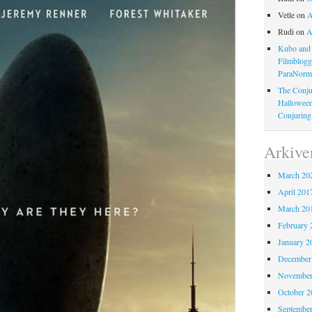
Vetle
on
A
Rudi
on
A
Kubo and 
Filmblog
ParaNorm
The Conju
Halloween
Conjuring
Arkive
March 20
April 201
March 20
February 
January 2
December
November
October 
Septembe