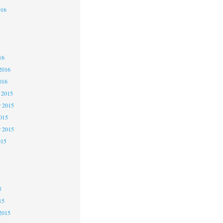
016
6
6
16
2016
016
 2015
 2015
2015
r 2015
015
5
5
5
15
2015