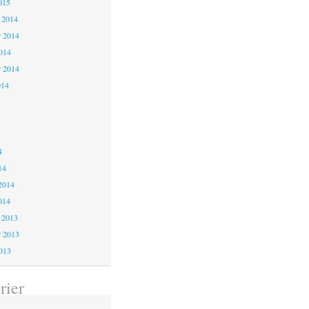
015
 2014
 2014
2014
r 2014
014
4
4
4
14
2014
014
 2013
 2013
2013
rier