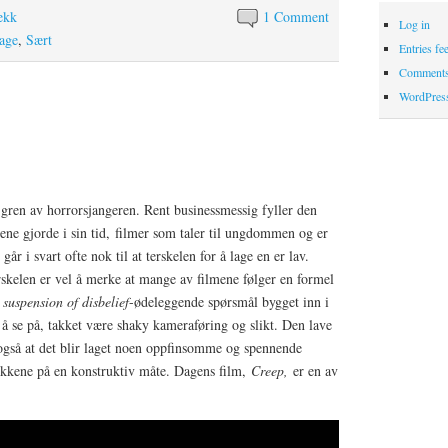
ekk
1 Comment
Log in
age
,
Sært
Entries fe
Comments
WordPres
gren av horrorsjangeren. Rent businessmessig fyller den
ene gjorde i sin tid, filmer som taler til ungdommen og er
e går i svart ofte nok til at terskelen for å lage en er lav.
kelen er vel å merke at mange av filmene følger en formel
r
suspension of disbelief
-ødeleggende spørsmål bygget inn i
 å se på, takket være shaky kameraføring og slikt. Den lave
 også at det blir laget noen oppfinsomme og spennende
ekkene på en konstruktiv måte. Dagens film,
Creep,
er en av