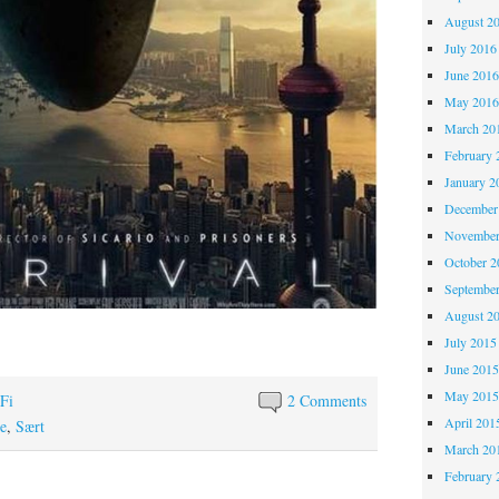
August 2
July 2016
June 201
May 201
March 20
February 
January 2
December
November
October 
Septembe
August 2
July 2015
June 201
May 201
-Fi
2 Comments
April 201
e
,
Sært
March 20
February 