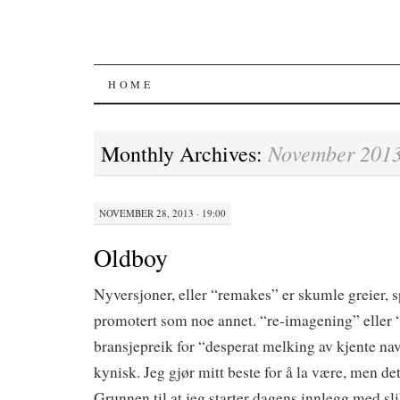
SKIP
HOME
TO
November 201
Monthly Archives:
CONTENT
NOVEMBER 28, 2013 · 19:00
Oldboy
Nyversjoner, eller “remakes” er skumle greier, sp
promotert som noe annet. “re-imagening” eller “
bransjepreik for “desperat melking av kjente navn,
kynisk. Jeg gjør mitt beste for å la være, men de
Grunnen til at jeg starter dagens innlegg med slik