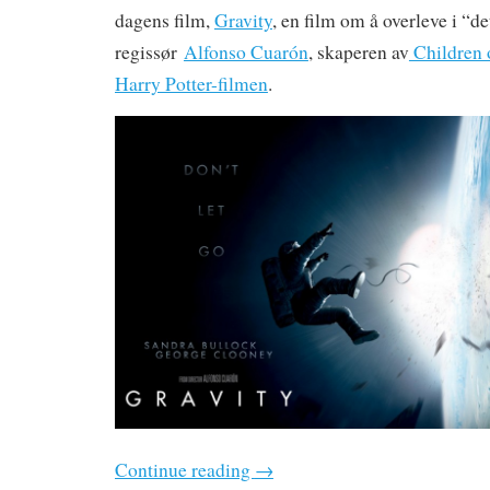
dagens film,
Gravity
, en film om å overleve i “de
regissør
Alfonso Cuarón
, skaperen av
Children 
Harry Potter-filmen
.
Continue reading
→