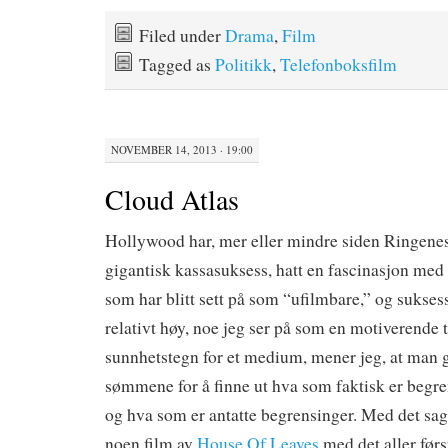
Filed under
Drama
,
Film
Tagged as
Politikk
,
Telefonboksfilm
NOVEMBER 14, 2013 · 19:00
Cloud Atlas
Hollywood har, mer eller mindre siden Ringenes
gigantisk kassasuksess, hatt en fascinasjon med 
som har blitt sett på som “ufilmbare,” og sukses
relativt høy, noe jeg ser på som en motiverende t
sunnhetstegn for et medium, mener jeg, at man 
sømmene for å finne ut hva som faktisk er begr
og hva som er antatte begrensinger. Med det sagt 
noen film av
House Of Leaves
med det aller førs