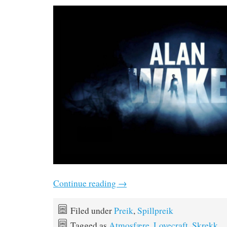
Continue reading
→
Filed under
Preik
,
Spillpreik
Tagged as
Atmosfære
,
Lovecraft
,
Skrekk