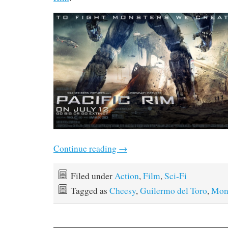
Continue reading
→
Filed under
Action
,
Film
,
Sci-Fi
Tagged as
Cheesy
,
Guilermo del Toro
,
Mon