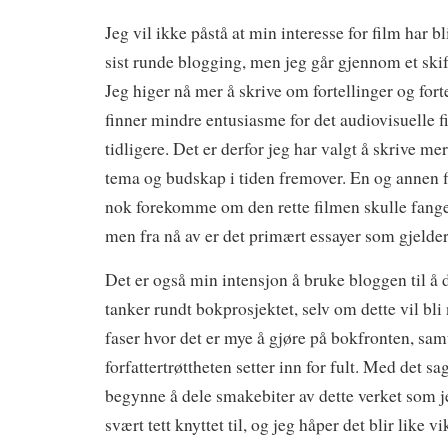
Jeg vil ikke påstå at min interesse for film har b
sist runde blogging, men jeg går gjennom et skift
Jeg higer nå mer å skrive om fortellinger og fort
finner mindre entusiasme for det audiovisuelle 
tidligere. Det er derfor jeg har valgt å skrive me
tema og budskap i tiden fremover. En og annen
nok forekomme om den rette filmen skulle fan
men fra nå av er det primært essayer som gjelder
Det er også min intensjon å bruke bloggen til å
tanker rundt bokprosjektet, selv om dette vil bli 
faser hvor det er mye å gjøre på bokfronten, sam
forfattertrøttheten setter inn for fult. Med det sa
begynne å dele smakebiter av dette verket som jeg
svært tett knyttet til, og jeg håper det blir like v