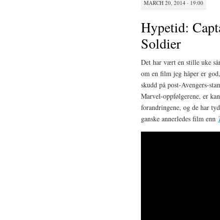
MARCH 20, 2014 · 19:00
Hypetid: Capt
Soldier
Det har vært en stille uke s
om en film jeg håper er god,
skudd på post-Avengers-st
Marvel-oppfølgerene, er ka
forandringene, og de har tyde
ganske annerledes film enn