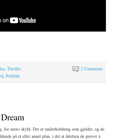
ilm
,
Thriller
2 Comments
el
,
Politikk
a Dream
eg, for moro skyld. Det er underholdning som gjelder, og de
ldende på et eller annet plan, i det at følelsen de prøver å