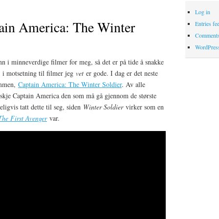
Log in
ain America: The Winter
Entries fe
Comments
WordPres
ånn i minneverdige filmer for meg, så det er på tide å snakke
 i motsetning til filmer jeg
vet
er gode. I dag er det neste
ammen,
Captain America: The Winter Soldier
. Av alle
nskje Captain America den som må gå gjennom de største
ligvis tatt dette til seg, siden
Winter Soldier
virker som en
The First Avenger
var.