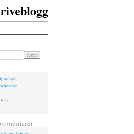
kriveblogg
lypsefiksjon
en fremover
 Henry
ommentarer
m bloggen fremover