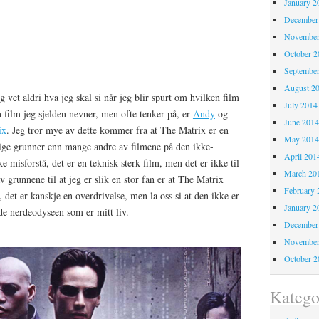
January 2
December
November
October 
Septembe
August 2
g vet aldri hva jeg skal si når jeg blir spurt om hvilken film
July 2014
 film jeg sjelden nevner, men ofte tenker på, er
Andy
og
June 201
ix
. Jeg tror mye av dette kommer fra at The Matrix er en
May 201
ige grunner enn mange andre av filmene på den ikke-
April 201
ke misforstå, det er en teknisk sterk film, men det er ikke til
March 20
av grunnene til at jeg er slik en stor fan er at The Matrix
February 
 det er kanskje en overdrivelse, men la oss si at den ikke er
January 2
de nerdeodyseen som er mitt liv.
December
November
October 
Katego