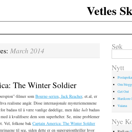
Vetles S
Søk
March 2014
ves:
Search
for:
Nytt
Postapoka
ca: The Winter Soldier
Om blogg
Get Out
perspion”-filmer som
Bourne-serien
,
Jack Reacher
, et.al, er
Hardcore
r hva realisme angår. Disse internasjonale mysteriemennene
Vaiana
for badass til å være vanlige dødelige, men ikke
helt
badass
l med å kvalifisere dem som superhelter. Se, mine problemer
Nye K
et. Vel, folkene bak
Captain America: The Winter Soldier
ymringene til seg, siden dette er en superspionthriller hvor
Rudi
on
O