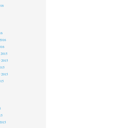
016
6
6
16
2016
016
 2015
 2015
2015
r 2015
015
5
5
5
15
2015