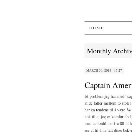
SKIP
HOME
TO
Monthly Archi
CONTENT
MARCH 30, 2014 · 15:27
Captain Ameri
Et problem jeg har med “su
at de faller mellom to stole
har en tendens til å være
litt
nok til at jeg er komfortabe
med actionfilmer fra 80-tall
ser ut til å ha tatt disse bek