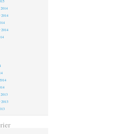
015
 2014
 2014
2014
r 2014
014
4
4
4
14
2014
014
 2013
 2013
2013
rier