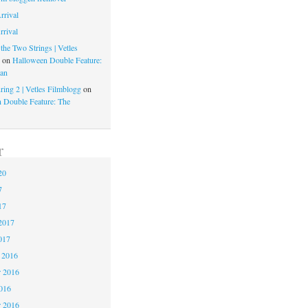
rrival
rrival
the Two Strings | Vetles
g
on
Halloween Double Feature:
an
ring 2 | Vetles Filmblogg
on
 Double Feature: The
r
20
7
17
2017
017
 2016
 2016
2016
r 2016