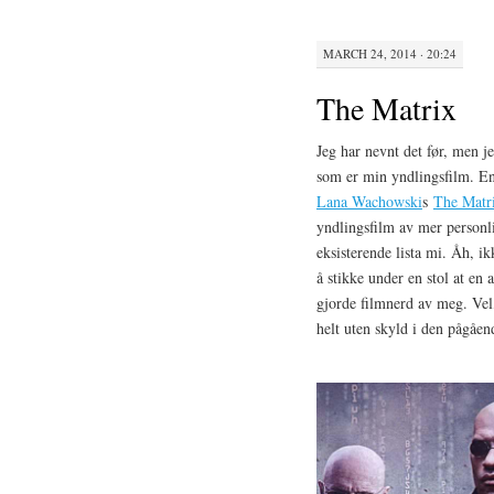
MARCH 24, 2014 · 20:24
The Matrix
Jeg har nevnt det før, men je
som er min yndlingsfilm. En
Lana Wachowski
s
The Matr
yndlingsfilm av mer personl
eksisterende lista mi. Åh, ik
å stikke under en stol at en 
gjorde filmnerd av meg. Vel,
helt uten skyld i den pågåen