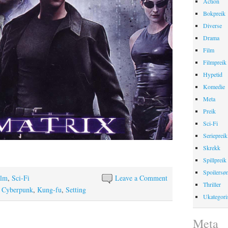
Action
Bokpreik
Diverse
Drama
Film
Filmpreik
Hypetid
Komedie
Meta
Preik
Sci-Fi
Seriepreik
Skrekk
Spillpreik
Spoilersø
ilm
,
Sci-Fi
Leave a Comment
Thriller
,
Cyberpunk
,
Kung-fu
,
Setting
Ukategori
Meta