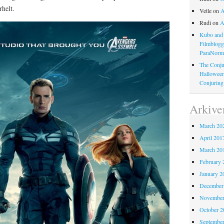
rhelt.
Vetle
on
A
Rudi
on
A
Kubo and 
Filmblog
ParaNorm
The Conju
Halloween
Conjuring
Arkive
March 20
April 201
March 20
February 
January 2
December
November
October 
Septembe