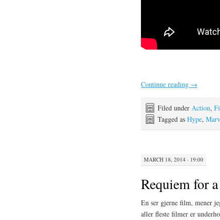
Continue reading
→
Filed under
Action
,
F
Tagged as
Hype
,
Marv
MARCH 18, 2014 · 19:00
Requiem for 
En ser gjerne film, mener j
aller fleste filmer er underho