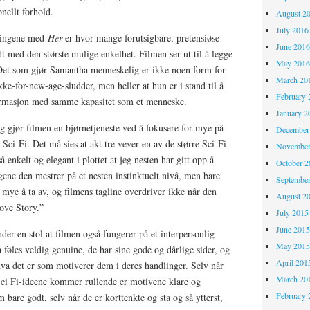
nellt forhold.
August 2
July 2016
 tingene med
Her
er hvor mange forutsigbare, pretensiøse
June 201
dt med den største mulige enkelhet. Filmen ser ut til å legge
May 201
 Det som gjør Samantha menneskelig er ikke noen form for
March 20
e-for-new-age-sludder, men heller at hun er i stand til å
February 
formasjon med samme kapasitet som et menneske.
January 2
g gjør filmen en bjørnetjeneste ved å fokusere for mye på
December
Sci-Fi. Det må sies at akt tre vever en av de større Sci-Fi-
November
å enkelt og elegant i plottet at jeg nesten har gitt opp å
October 
ngene den mestrer på et nesten instinktuelt nivå, men bare
Septembe
t mye å ta av, og filmens tagline overdriver ikke når den
August 2
ove Story.”
July 2015
June 201
under en stol at filmen også fungerer på et interpersonlig
May 201
øles veldig genuine, de har sine gode og dårlige sider, og
April 201
hva det er som motiverer dem i deres handlinger. Selv når
March 20
 Sci Fi-ideene kommer rullende er motivene klare og
February 
bare godt, selv når de er korttenkte og sta og så ytterst,