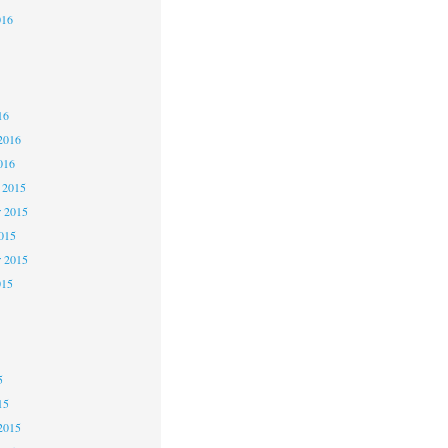
016
6
6
16
2016
016
 2015
 2015
2015
r 2015
015
5
5
5
15
2015