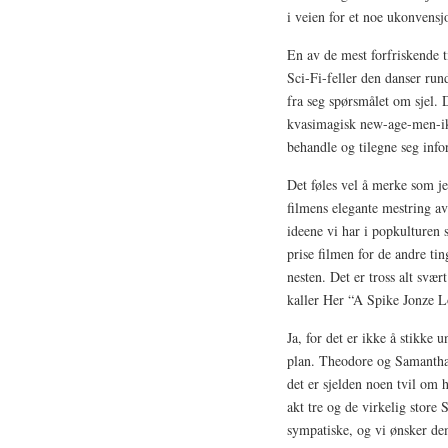
i veien for et noe ukonvensjo
En av de mest forfriskende
Sci-Fi-feller den danser run
fra seg spørsmålet om sjel.
kvasimagisk new-age-men-ikk
behandle og tilegne seg in
Det føles vel å merke som je
filmens elegante mestring av 
ideene vi har i popkulturen s
prise filmen for de andre ti
nesten. Det er tross alt svær
kaller Her “A Spike Jonze L
Ja, for det er ikke å stikke 
plan. Theodore og Samantha f
det er sjelden noen tvil om 
akt tre og de virkelig store
sympatiske, og vi ønsker dem 