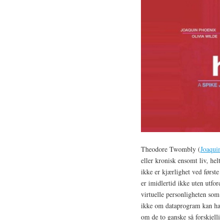
Theodore Twombly (
Joaqui
eller kronisk ensomt liv, he
ikke er kjærlighet ved først
er imidlertid ikke uten utfo
virtuelle personligheten som
ikke om dataprogram kan ha 
om de to ganske så forskjell