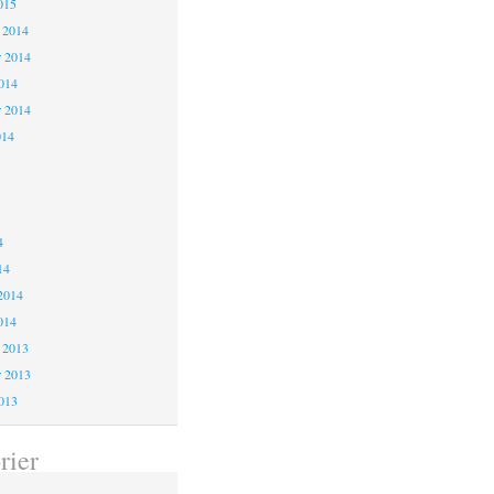
015
 2014
 2014
2014
r 2014
014
4
4
4
14
2014
014
 2013
 2013
2013
rier