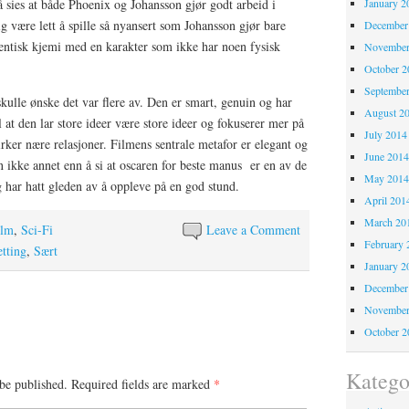
 sies at både Phoenix og Johansson gjør godt arbeid i
January 2
 være lett å spille så nyansert som Johansson gjør bare
December
entisk kjemi med en karakter som ikke har noen fysisk
November
October 
Septembe
skulle ønske det var flere av. Den er smart, genuin og har
August 2
l at den lar store ideer være store ideer og fokuserer mer på
July 2014
rker nære relasjoner. Filmens sentrale metafor er elegant og
June 201
 ikke annet enn å si at oscaren for beste manus er en av de
May 201
eg har hatt gleden av å oppleve på en god stund.
April 201
March 20
ilm
,
Sci-Fi
Leave a Comment
February 
etting
,
Sært
January 2
December
November
October 
Katego
be published.
Required fields are marked
*