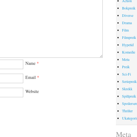
Action
Bokpreik
Diverse
Drama
Film
Filmpreik
Hypetid
Komedie
Meta
Name
*
Preik
Sci-Fi
Email
*
Seriepreik
Skrekk
Website
Spillpreik
Spoilersø
Thriller
Ukategori
Meta