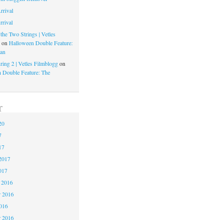
rrival
rrival
the Two Strings | Vetles
g
on
Halloween Double Feature:
an
ring 2 | Vetles Filmblogg
on
 Double Feature: The
r
20
7
17
2017
017
 2016
 2016
2016
r 2016