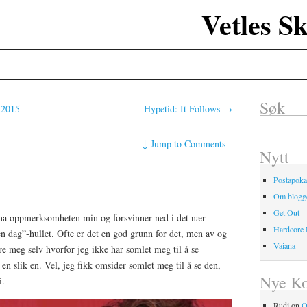
Vetles S
Søk
 2015
Hypetid: It Follows
→
Search
for:
↓
Jump to Comments
Nytt
Postapoka
Om blogg
Get Out
na oppmerksomheten min og forsvinner ned i det nær-
Hardcore
n dag”-hullet. Ofte er det en god grunn for det, men av og
Vaiana
re meg selv hvorfor jeg ikke har somlet meg til å se
 en slik en. Vel, jeg fikk omsider somlet meg til å se den,
Nye K
i.
Rudi
on
O