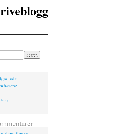
kriveblogg
lypsefiksjon
en fremover
 Henry
ommentarer
m bloggen fremover