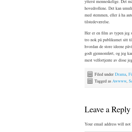
ytterst menneskelige. Det må
hovedrollene. Det kan umulig
med stemmen, eller å ha aut
tilstedeværelse.
Her er en film av typen jeg 
tro nok på publikumet sitt ti
hvordan de store ideene påvi
godt gjennomført, og jeg kan
mest velfortjente av disse j
Filed under
Drama
,
F
Tagged as
Awwww
,
S
Leave a Reply
Your email address will not 