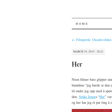
SKIP
HOME
TO
←
Filmpreik: Oscarkvelden
CONTENT
MARCH 19, 2015 · 20:21
Her
Noen filmer bare glipper un
bunnløse “jeg burde se den e
til ender jeg opp med å spør
den.
Spike Jonze
s “
Her
” var
og her har jeg et par ting å s