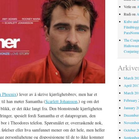
Vetle
on
A
Rudi
on
A
Kubo and 
Filmblog
ParaNorm
The Conju
Halloween
Conjuring
Arkive
March 20
April 201
March 20
n Phoenix
) lever av å skrive kjærlighetsbrev, men har et
February 
lt til han møter Samantha (
Scarlett Johansson
,) og om det
January 2
e blikk, er det ikke langt fra. Den blomstrende kjærligheten
rdringer, spesielt fordi Samantha er et dataprogram, den
December
 bor i Theodores telefon. Spørsmålet er, overraskende nok,
November
følelser eller hva samfunnet mener om det hele, men heller
October 
ige personlighetene og disposisjonene til de to ikke kommer
Septembe