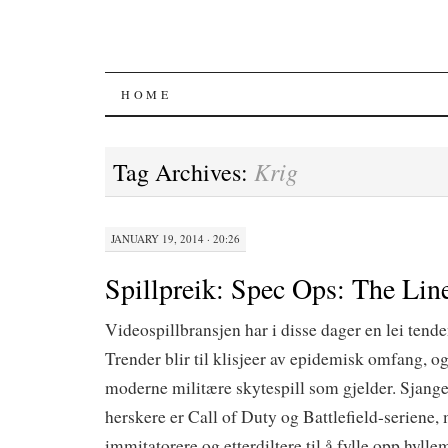
SKIP
HOME
TO
Krig
Tag Archives:
CONTENT
JANUARY 19, 2014 · 20:26
Spillpreik: Spec Ops: The Lin
Videospillbransjen har i disse dager en lei tenden
Trender blir til klisjeer av epidemisk omfang, og 
moderne militære skytespill som gjelder. Sjange
herskere er Call of Duty og Battlefield-seriene,
immitatorere og etterdiltere til å fylle opp hylle